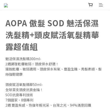
AOPA 傲髮 SOD 魅活保濕
洗髮精+頭皮賦活氧髮精華
露超值組
魅活保濕洗髮精300ml- 
2週調理乾癢敏弱！頭皮保水舒適！
擺脫乾癢、敏弱適用、頭皮保水有氧、豐盈生機、秀髮柔順、髮
絲強韌健康
頭皮賦活氧髮精華50ml- 
全球首支頭皮抗衰金鑰！
SOD抗衰專利技術
7個國家、8個專利
2週 豐盈有感、恢復年輕光采、台灣之光、94%滿意回購