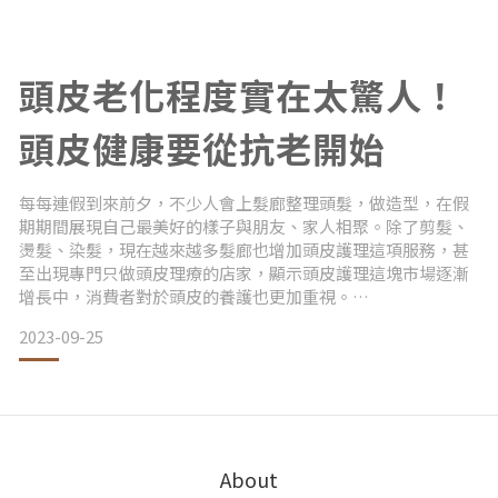
SOD (YeSOD™)的相關資訊，顯示白髮的問題帶給現
頭皮老化程度實在太驚人！
頭皮健康要從抗老開始
每每連假到來前夕，不少人會上髮廊整理頭髮，做造型，在假
期期間展現自己最美好的樣子與朋友、家人相聚。除了剪髮、
燙髮、染髮，現在越來越多髮廊也增加頭皮護理這項服務，甚
至出現專門只做頭皮理療的店家，顯示頭皮護理這塊市場逐漸
增長中，消費者對於頭皮的養護也更加重視。
2023-09-25
頭皮是人的第二張臉，老化速度卻是臉的6倍！頭皮顧得好，頭
髮也跟著健康有光澤。
About