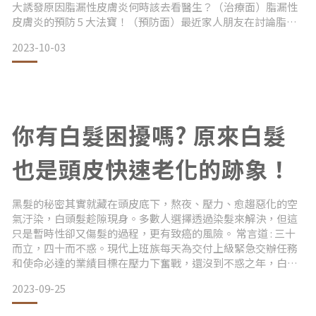
大誘發原因脂漏性皮膚炎何時該去看醫生？（治療面）脂漏性
皮膚炎的預防 5 大法寶！（預防面）最近家人朋友在討論脂漏
性皮膚炎的問題，身為生物科技研發專長的理工宅，我決定好
2023-10-03
好跟大家分享一篇關於脂漏性皮膚炎的介紹。我有點木訥、不
太會表達，但我努力發揮社交技能，寫了這邊關於脂漏性皮膚
炎的文章，希望能和大家交流，幫助大家解惑
你有白髮困擾嗎? 原來白髮
也是頭皮快速老化的跡象！
黑髮的秘密其實就藏在頭皮底下，熬夜、壓力、愈趨惡化的空
氣汙染，白頭髮趁隙現身。多數人選擇透過染髮來解決，但這
只是暫時性卻又傷髮的過程，更有致癌的風險。 常言道 : 三十
而立，四十而不惑。現代上班族每天為交付上級緊急交辦任務
和使命必達的業績目標在壓力下奮戰，還沒到不惑之年，白髮
已然悄悄冒出。 AOPA 傲髮的原料公司太元生醫持續與法國巴
2023-09-25
黎第六大學教授合作，在中國美容博覽會，成功吸引到眾多間
製造商、代理商和品牌商的目光，連國際大廠聯合利華亦詢問