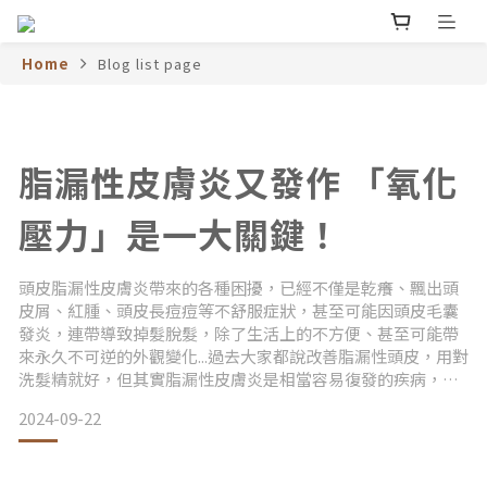
Home
Blog list page
脂漏性皮膚炎又發作 「氧化
壓力」是一大關鍵！
頭皮脂漏性皮膚炎帶來的各種困擾，已經不僅是乾癢、飄出頭
皮屑、紅腫、頭皮長痘痘等不舒服症狀，甚至可能因頭皮毛囊
發炎，連帶導致掉髮脫髮，除了生活上的不方便、甚至可能帶
來永久不可逆的外觀變化...過去大家都說改善脂漏性頭皮，用對
洗髮精就好，但其實脂漏性皮膚炎是相當容易復發的疾病，除
了急性時期尋求專業醫師幫助，後續做好頭皮保養、建立頭皮
2024-09-22
健康微環境，對長期的脂漏性頭皮維持穩定更有幫助，而其中
的關鍵，你需要認識「氧化壓力」，以及近期相當火紅的頭皮
抗氧抗老神隊友：SOD(超氧歧化酶)！【什麼是脂漏性頭皮