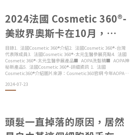
炎？會
2024法國 Cosmetic 360®-
美妝界奧斯卡在10月，
AOPA即將遠赴法國參賽！
目錄1. 法國Cosmetic 360®介紹2. 法國Cosmetic 360®-台灣
代表隊成員3. 法國Cosmetic 360®-太元生醫參展亮點4. 法國
Cosmetic 360®-太元生醫參展產品■ AOPA洗髮精■ AOPA神
秘新產品5. 法國Cosmetic 360®-詳細資訊 1. 法國
Cosmetic360®介紹圖片來源：Cosmetic360官網 今年AOPA品
牌背後的企業-太元生醫股份有限公司要代表台灣出國參賽拉！
2024-07-23
來，讓我來跟大家介紹這個Co
頭髮一直掉落的原因，居然