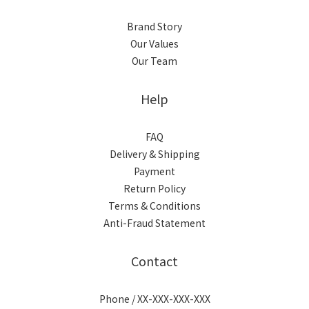
根據Grand View Research, Inc.的最新報告顯示，全球頭髮頭
Brand Story
皮護理市場預計2021-2028年複合增長率為6.6%，到2028年
Our Values
Our Team
Help
FAQ
Delivery & Shipping
Payment
Return Policy
Terms & Conditions
Anti-Fraud Statement
Contact
Phone / XX-XXX-XXX-XXX