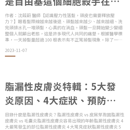
是自由基這個細胞殺手在作
祟？
作者：沈葭蔚 醫師【認識壓力性落髮，頭皮也需要釋放壓
力？】眼看髮際線越來越後退、頭髮越來越少、越來越細、洗
完頭排⽔孔⼀堆頭髮，心真的在淌血。頭髮一旦開始變少變細
整個人就顯出老態，這是許多現代人共同的痛楚。根據醫學標
準，一天掉髮量超過 100 根表示有不正常掉髮現象。除了一般
常見的先天因素掉髮（基因遺傳的雄性禿），最常見的就是壓
2023-11-07
力性落髮。然而你知道我們的頭皮其實每天都在面對高壓嗎？
我們每天的生活壓力、工作壓力、飲食不均衡、作息不正常等
都會造成體內環境惡化，形成頭皮的內在高壓；而外界的紫外
線、空氣污
脂漏性皮膚炎特輯：5大發
炎原因、4大症狀、預防方
法，看這篇就夠！
目錄什麼是脂漏性皮膚炎？脂漏性皮膚炎 vs 皮屑芽孢菌脂漏性
皮膚炎 vs 毛囊炎脂漏性皮膚炎容易出現的年齡脂漏性皮膚炎 4
大最常發生的部位脂漏性皮膚炎 4 大常見症狀脂漏性皮膚炎 5