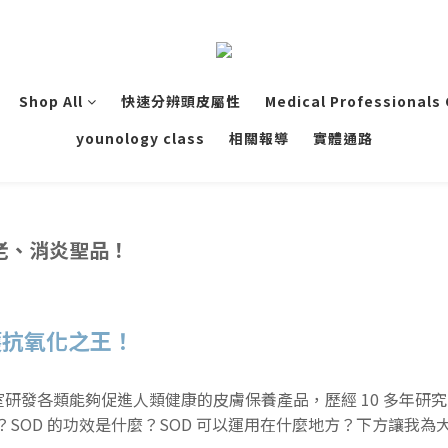
Shop All
快速分辨頭皮屬性
Medical Professionals
younology class
相關報導
實體通路
老、消炎聖品！
護抗氧化之王！
研發各類能夠促進人類健康的皮膚保養產品，歷經 10 多年研
 SOD？SOD 的功效是什麼？SOD 可以運用在什麼地方？下方讓我