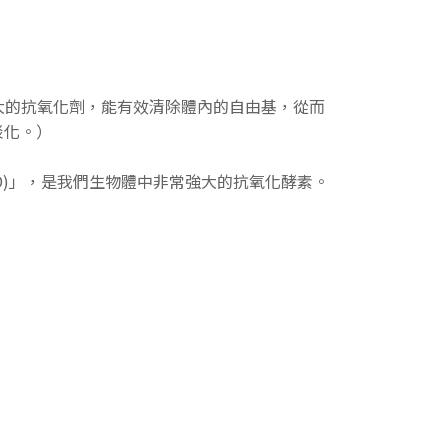
最強大的抗氧化劑，能有效清除體內的自由基，從而
淡化。）
, SOD)」，是我們生物體中非常強大的抗氧化酵素。