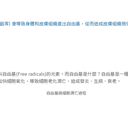
細菌等) 會導致身體和皮膚組織產出自由基，從而造成皮膚組織損
基(Free radicals)的元素。而自由基是什麼？自由基
加快細胞氧化，導致細胞老化凋亡，造成發炎、生病、衰老。