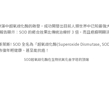
大自然藍綠藻中超氧歧化酶的啟發，成功開發出目前人類世界中已知
報告顯示：SOD 的癒合效果比傳統治療好 3 倍，而且疤痕明顯
! SOD 全名為「超氧歧化酶(Superoxide Dismutase
胞恢復年輕健康、甚至能抗癌！