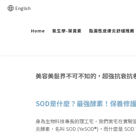
English
Home
氧生學-葉黃素
脂漏性皮膚炎舒緩推薦
美容美髮界不可不知的，超強抗衰抗
SOD是什麼？最強酵素！保養修
身為生物科技專長的理工宅，我們常宅在實驗室
炎酵素，名叫 SOD (YeSOD®)。而什麼是