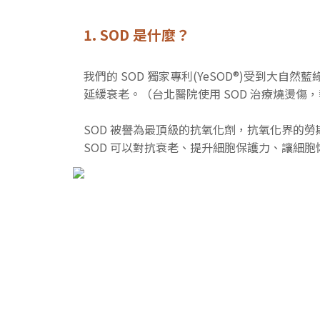
1. SOD 是什麼？
我們的 SOD 獨家專利(YeSOD®)受到
延緩衰老。（台北醫院使用 SOD 治療燒燙傷，
SOD 被譽為最頂級的抗氧化劑，抗氧化界的勞斯萊斯
SOD 可以對抗衰老、提升細胞保護力、讓細