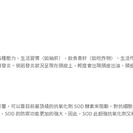
各種壓力、生活習慣（如抽菸）、飲食喜好（如吃炸物）、生活
膚發炎。倘若發炎狀況呈現在頭皮上，輕度會出現頭皮出油、頭
，可以靠目前最頂級的抗氧化劑 SOD 酵素來阻斷，對抗細胞發
素，SOD 的防禦功能更加的強大。因此，SOD 此超強抗氧化劑