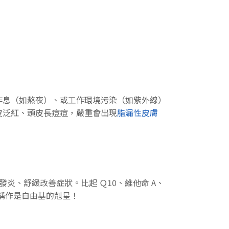
作息（如熬夜）、或工作環境污染（如紫外線）
皮泛紅、頭皮長痘痘，嚴重會出現
脂漏性皮膚
炎、舒緩改善症狀。比起 Ｑ10、維他命 A、
又稱作是自由基的剋星！