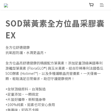
SOD葉黃素全方位晶采膠囊
EX
全方位舒適健康
抗氧超防護，水潤更晶亮。
全方位晶亮舒適健康的精選配方葉黃素！添加足量頂級美國專利
游離型葉黃素 (FloraGLO®) 與玉米黃素，結合珍稀專利法國香瓜
SOD酵素 (Holimel™)，以及多種護眼晶亮營養素。一天僅需一
顆，輕鬆滿足日常需求，助您守護健康視界！
+全球頂級原料，台灣製造
+足量添加，一顆搞定
+片裝好攜帶，新鮮隨身帶
+100%純素，茹素也可安心食用
+無異味，好吞不卡喉