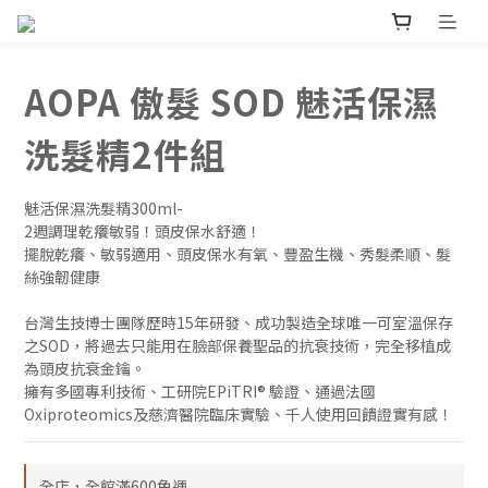
AOPA 傲髮 SOD 魅活保濕
洗髮精2件組
魅活保濕洗髮精300ml- 
2週調理乾癢敏弱！頭皮保水舒適！
擺脫乾癢、敏弱適用、頭皮保水有氧、豐盈生機、秀髮柔順、髮
絲強韌健康
台灣生技博士團隊歷時15年研發、成功製造全球唯一可室溫保存
之SOD，將過去只能用在臉部保養聖品的抗衰技術，完全移植成
為頭皮抗衰金鑰。
擁有多國專利技術、工研院EPiTRI® 驗證、通過法國
Oxiproteomics及慈濟醫院臨床實驗、千人使用回饋證實有感！
全店，全館滿600免運