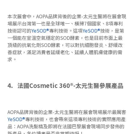
本次展會中，AOPA品牌背後的企業-太元生醫將在展會現
場展示台灣第一也是全球唯一、橫掃7個國家、8項專利
技術認可的
YeSOD®
專利技術。這項
YeSOD®
技術，是第
一個能在室溫空氣穩定的SOD酵素，也是目前市面上最
頂級的抗氧化劑SOD酵素，可以對抗細胞發炎、舒緩改
善症狀，滿足消費者延緩老化、延續人體肌膚健康的需
求。
4. 法國Cosmetic 360®-太元生醫參展產品
AOPA品牌背後的企業-太元生醫將在展會現場展示最厲害
YeSOD®
專利技術，也會帶來這項專利技術的實際應用產
品：AOPA洗髮精及即將在法國巴黎展會現場同步發佈的
新產品，各位讀者是否非常期待呀！