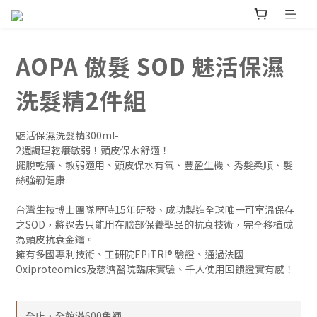
AOPA 傲髮 SOD 魅活保濕
洗髮精2件組
魅活保濕洗髮精300ml- 
2週調理乾癢敏弱！頭皮保水舒適！
擺脫乾癢、敏弱適用、頭皮保水有氧、豐盈生機、秀髮柔順、髮
絲強韌健康
台灣生技博士團隊歷時15年研發、成功製造全球唯一可室溫保存
之SOD，將過去只能用在臉部保養聖品的抗衰技術，完全移植成
為頭皮抗衰金鑰。
擁有多國專利技術、工研院EPiTRI® 驗證、通過法國
Oxiproteomics及慈濟醫院臨床實驗、千人使用回饋證實有感！
全店，全館滿600免運