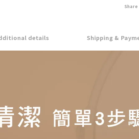
Share
dditional details
Shipping & Paym