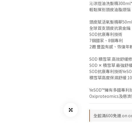
沁涼控油洗髮精300ml*
輕鬆揮別頭皮油脂煩惱
頭皮賦活氧髮精華50ml*
全球首支頭皮抗衰金鑰
SOD抗衰專利技術
7個國家、8個專利
2週 豐盈有感、恢復年
SOD 積雪草 高效舒緩修
SOD ✕ 積雪草 最強
SOD抗衰專利技術YeSO
積雪草高度保濕舒緩 1
YeSOD™擁有多國專利
Oxiproteomic
全館滿600免運 on or