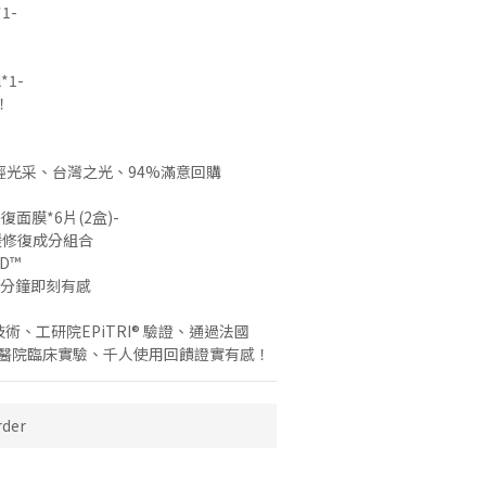
1-
1- 
！
輕光采、台灣之光、94%滿意回購
復面膜*6片(2盒)-
舒緩修復成分組合
D™
0分鐘即刻有感
技術、工研院EPiTRI® 驗證、通過法國
s及慈濟醫院臨床實驗、千人使用回饋證實有感！
der