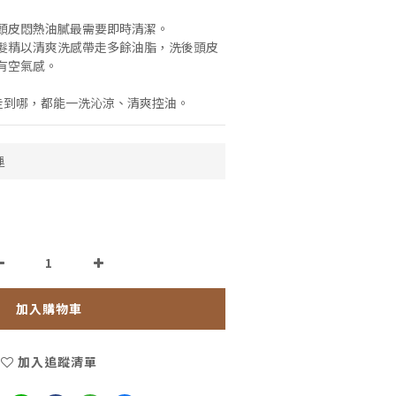
頭皮悶熱油膩最需要即時清潔。
控油洗髮精以清爽洗感帶走多餘油脂，洗後頭皮
有空氣感。
你走到哪，都能一洗沁涼、清爽控油。
運
加入購物車
加入追蹤清單