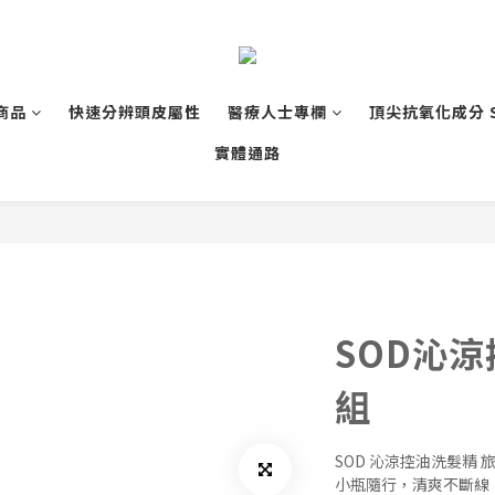
商品
快速分辨頭皮屬性
醫療人士專欄
頂尖抗氧化成分 
實體通路
SOD沁
組
SOD 沁涼控油洗髮精 旅
小瓶隨行，清爽不斷線