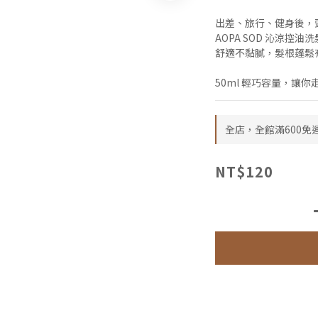
出差、旅行、健身後，
AOPA SOD 沁涼
舒適不黏膩，髮根蓬鬆
50ml 輕巧容量，讓
全店，全館滿600免
NT$120