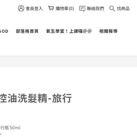
會員登入
購物車(0)
聯絡我們
找商品
SOD
部落格首頁
氧生學堂！上課囉＠＠
相關報導
涼控油洗髮精-旅行
行瓶 50ml
。